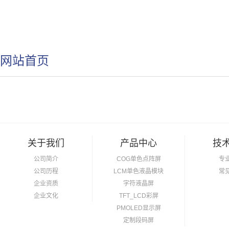
网站首页
关于我们
产品中心
技
公司简介
COG单色点阵屏
专
公司历程
LCM单色液晶模块
常
企业资质
字符液晶屏
企业文化
TFT_LCD彩屏
PMOLED显示屏
定制段码屏