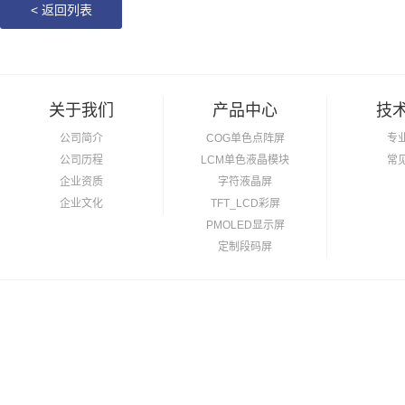
<
返回列表
关于我们
产品中心
技
公司简介
COG单色点阵屏
专
公司历程
LCM单色液晶模块
常
企业资质
字符液晶屏
企业文化
TFT_LCD彩屏
PMOLED显示屏
定制段码屏