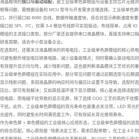
液晶模块的
接口与驱动适配
，是工业级单色屏模组与设备主控芯片无缝对
顿等问题，需根据设备的 MCU 型号与开发需求合理选择。工业级单色
口，并行接口如 8080 总线，数据传输速度快，适合对显示刷新速度有要求
接口如 SPI、I²C，仅需 3-4 根信号线即可实现驱动，布线简单、占用
模组的主流接口类型。部分厂家还会提供串口液晶模块，直接支持串口指
研发周期，适合中小型设备企业。
在选型时，还需关注液晶模块的供电电压，工业级单色屏模组的核心供电多为 3
可避免额外增加电压转换电路，减少设备故障点；同时需确认驱动电压的偏压比，
有效提升显示均匀性，减少残影问题，这也是判断液晶模块工艺优劣的重
工业级单色屏模组在实际应用中，部分常见问题可通过前期选型与后期调
显示残影问题，多因液晶屏的响应时间与偏压比设置不当导致，选型时选择响应
压比，即可有效解决；又如高低温环境下显示模糊，核心是未选择适配的
偿电路；而电磁干扰导致的显示花屏，除了选择 COG 工艺的高抗干扰模
干扰。此外，工业级单色屏模组的背光寿命也是重点关注项，LED 背光的
光组件，同时避免长时间满亮度工作，可有效延长背光使用寿命。
作为单色屏 + 单色模组的工业级核心应用形态，工业级单色屏模组的选
的综合匹配，核心原则是 “场景决定工艺，需求匹配参数”。在工业 4.
求不断提升，工业级单色屏模组也在不断升级，如 COG 工艺的超小尺