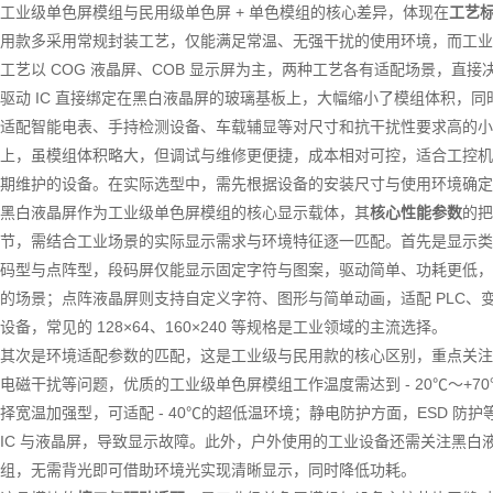
工业级单色屏模组与民用级单色屏 + 单色模组的核心差异，体现在
工艺
用款多采用常规封装工艺，仅能满足常温、无强干扰的使用环境，而工业
工艺以 COG 液晶屏、COB 显示屏为主，两种工艺各有适配场景，直
驱动 IC 直接绑定在黑白液晶屏的玻璃基板上，大幅缩小了模组体积，
适配智能电表、手持检测设备、车载辅显等对尺寸和抗干扰性要求高的小型化工业
上，虽模组体积略大，但调试与维修更便捷，成本相对可控，适合工控机
期维护的设备。在实际选型中，需先根据设备的安装尺寸与使用环境确定
黑白液晶屏作为工业级单色屏模组的核心显示载体，其
核心性能参数
的把
节，需结合工业场景的实际显示需求与环境特征逐一匹配。首先是显示类
码型与点阵型，段码屏仅能显示固定字符与图案，驱动简单、功耗更低，
的场景；点阵液晶屏则支持自定义字符、图形与简单动画，适配 PLC、
设备，常见的 128×64、160×240 等规格是工业领域的主流选择。
其次是环境适配参数的匹配，这是工业级与民用款的核心区别，重点关注
电磁干扰等问题，优质的工业级单色屏模组工作温度需达到 - 20℃～+70
择宽温加强型，可适配 - 40℃的超低温环境；静电防护方面，ESD 防护
IC 与液晶屏，导致显示故障。此外，户外使用的工业设备还需关注黑
组，无需背光即可借助环境光实现清晰显示，同时降低功耗。