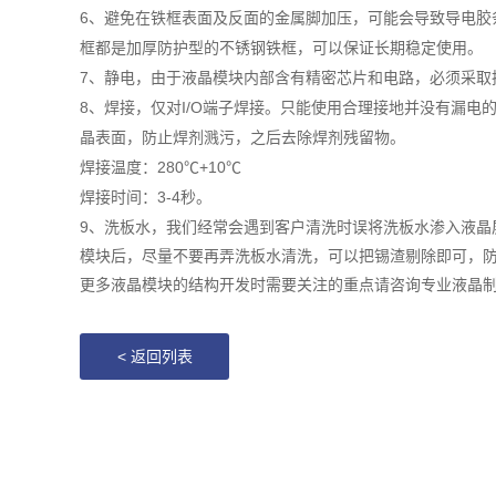
6
避免在铁框表面及反面的金属脚加压，可能会导致导电胶
、
框都是加厚防护型的不锈钢铁框，可以保证长期稳定使用
。
7
静电，由于液晶模块内部含有精密芯片和电路，必须采取
、
8
焊接，
I/O
、
仅对
端子焊接。只能使用合理接地并没有漏电
晶表面，防止焊剂溅污，
之后去除焊剂残留物。
280℃+10℃
焊接温度：
3-4
焊接时间：
秒。
9、
洗板水，我们经常会遇到客户清洗时误将洗板水渗入液晶
模块后，尽量不要再弄洗板水清洗，可以把锡渣剔除即可，
更多液晶模块的结构开发时需要关注的重点请咨询专业液晶
<
返回列表