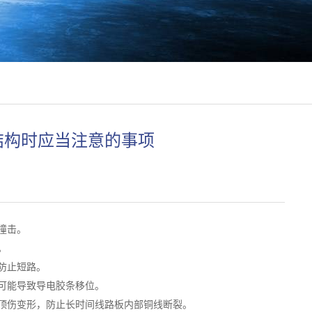
结构时应当注意的事项
撞击。
。
防止短路。
可能导致导电胶条移位
。
顶伤变形，防止长时间线路板内部铜线断裂。