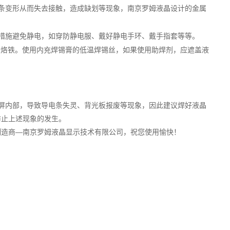
条变形从而失去接触，造成缺划等现象，南京罗姆液晶设计的金属
措施避免静电，如穿防静电服、戴好静电手环、戴手指套等等
。
，如果使用助焊剂，应遮盖液
的烙铁。使用内充焊锡膏的低温焊锡丝
屏内部，导致导电条失灵、背光板报废等现象，因此建议焊好液晶
防止上述现象的发生。
—南京罗姆液晶显示技术有限公司，祝您使用愉快！
制造商