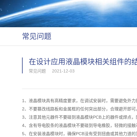
常见问题
在设计应用液晶模块相关组件的
常见问题
2021-12-03
1
液晶模块具有高精度要求，在调试安装时，需要
、
避免外力
2
不要篡改线路板和金属框的任何突出部分，合理避开即可
、
3
PCB
的器件或焊点，
、注意其他元器件不要碰到液晶模块
上
4
不要碰到导电橡胶，轻微的接触
、含有导电胶条的液晶模块
5
在安装液晶模块
PCB
其他力道的
、
时，确保
没有受到扭曲或